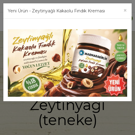
Üye Girişi
×
Yeni Ürün - Zeytinyağlı Kakaolu Fındık Kreması
0
5 lt. Soğuk
Sıkım Natürel
Sızma
Zeytinyağı
(teneke)