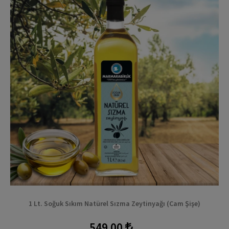
1 Lt. Soğuk Sıkım Natürel Sızma Zeytinyağı (Cam Şişe)
549.00