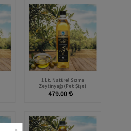
1 Lt. Natürel Sızma
)
Zeytinyağı (Pet Şişe)
479.00
×