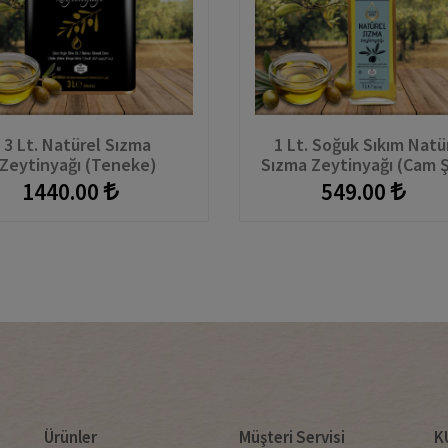
3 Lt. Natürel Sızma
1 Lt. Soğuk Sıkım Natü
Zeytinyağı (Teneke)
Sızma Zeytinyağı (Cam Ş
1440.00
549.00
Ürünler
Müşteri Servisi
K