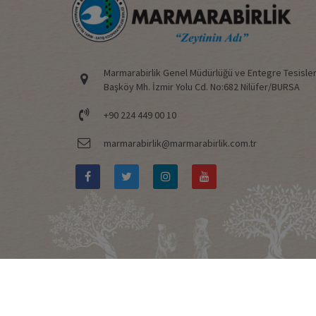
Marmarabirlik Genel Müdürlüğü ve Entegre Tesisler
Başköy Mh. İzmir Yolu Cd. No:682 Nilüfer/BURSA
+90 224 449 00 10
marmarabirlik@marmarabirlik.com.tr
© Copyright 2020 MARMARABİRLİK