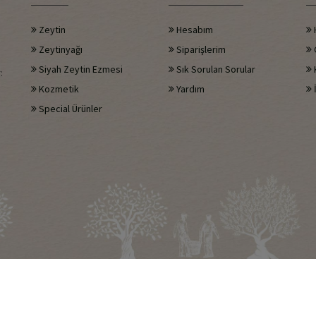
Zeytin
Hesabım
Zeytinyağı
Siparişlerim
G
Siyah Zeytin Ezmesi
Sık Sorulan Sorular
:
Kozmetik
Yardım
İ
Special Ürünler