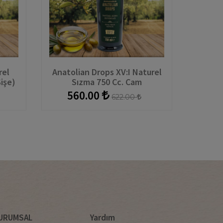
rel
Anatolian Drops XV:I Naturel
işe)
Sızma 750 Cc. Cam
560.00
622.00
URUMSAL
Yardım