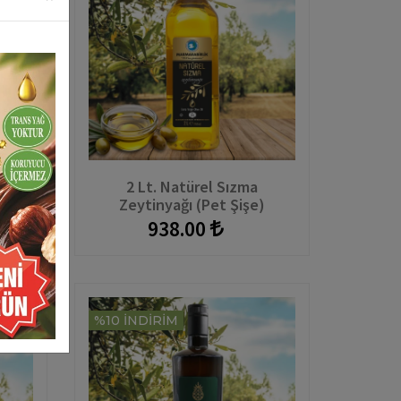
rel
2 Lt. Natürel Sızma
eke)
Zeytinyağı (Pet Şişe)
938.00
%10 İNDİRİM