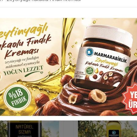
 Lt. Riviera Zeytinyağı
5 Lt. Soğuk Sıkım Natü
(Teneke)
Sızma Zeytinyağı (ten
1815.00
2475.00