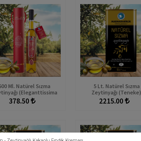
500 Ml. Natürel Sızma
5 Lt. Natürel Sızma
tinyağı (Eleganttissima
Zeytinyağı (Teneke
Şişe+Kutu)
378.50
2215.00
n - Zeytinyağlı Kakaolu Fındık Kreması