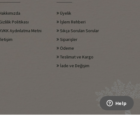
Hakkımızda
Üyelik
izlilik Politikası
İşlem Rehberi
KVKK Aydınlatma Metni
Sıkça Sorulan Sorular
letişim
Siparişler
Ödeme
Teslimat ve Kargo
İade ve Değişim