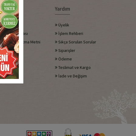
URUMSAL
Yardım
Hakkımızda
Üyelik
izlilik Politikası
İşlem Rehberi
KVKK Aydınlatma Metni
Sıkça Sorulan Sorular
letişim
Siparişler
Ödeme
Teslimat ve Kargo
İade ve Değişim