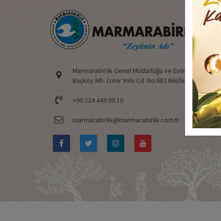
Marmarabirlik Genel Müdürlüğü ve Entegre Tesisler
Başköy Mh. İzmir Yolu Cd. No:682 Nilüfer/BURSA
+90 224 449 00 10
marmarabirlik@marmarabirlik.com.tr