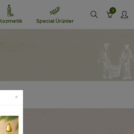
0
Kozmetik
Special Ürünler
×