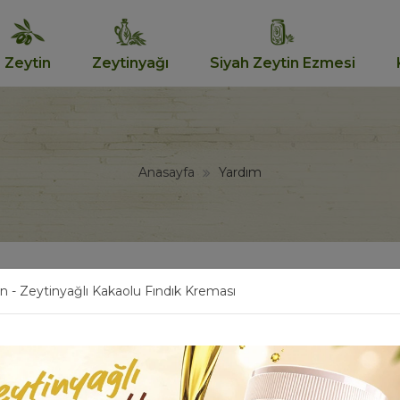
Zeytin
Zeytinyağı
Siyah Zeytin Ezmesi
Anasayfa
Yardım
n - Zeytinyağlı Kakaolu Fındık Kreması