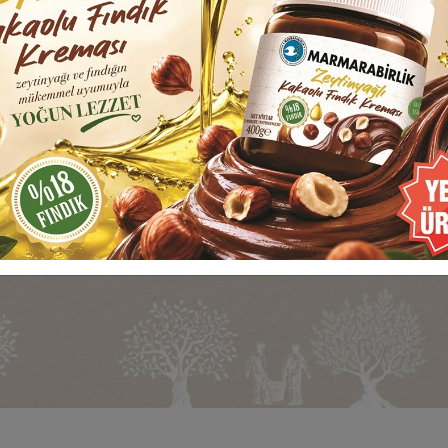
Ürünler
Müşteri Servisi
K
Zeytin
Hesabım
Zeytinyağı
Siparişlerim
G
Siyah Zeytin Ezmesi
Sık Sorulan Sorular
:
Kozmetik
Yardım
İ
Special Ürünler