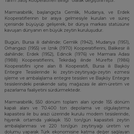
Tarım Satış Kooperatifleri Birliği” olarak değiştirilmiştir.
Marmarabirlik, başlangıçta Gemlik, Mudanya, ve Erdek
Kooperatiflerinin bir araya gelmesiyle kurulan ve süreç
içerisinde büyüyüp gelişerek, bir dünya markası statüsüne
kavuşan dünyanın en büyük zeytin kuruluşudur.
Bugün, Bursa ili dahilinde; Gemlik (1942), Mudanya (1951),
Orhangazi (1955) ve İznik (1970) Kooperatiflerini, Balıkesir ili
dahilinde; Erdek (1952), Edincik (1976) ve Marmara Adası
(1988) Kooperatiflerini, Tekirdağ ilinde Mürefte (1986)
Kooperatifini içine alan 8 Kooperatifi, Bursa ili Başköy
Entegre Tesislerinde ki zeytin-zeytinyağı-zeytin ezmesi
işleme ve ambalajlama entegre tesisleri ve Başköy Entegre
tesislerindeki perakende satış mağazası ile alım-üretim ve
pazarlama faaliyetini sürdürmektedir.
Marmarabirlik, 550 dönüm toplam alan içinde 155 dönüm
kapalı alanı ve 70.400 ton depolama ve olgulaştırma
kapasitesi ile bu arazi üzerinde kurulu modern tesislerinde,
hijyenik ortamda yaklaşık 150 ton/gün kapasiteli zeytin
ambalajlanması ve 220 ton/gün zeytinyağı üretim ve
dolumu yaparak Türk ekonomisine katma değer sağlayan