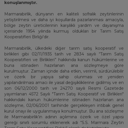
konuşlanmıştır.
Marmarabirlik, dünyanın en kaliteli sofralık zeytinlerinin
yetiştirilmesi ve daha iyi koşullarda pazarlanması amacıyla,
bölge zeytin üreticilerinin karşılıklı yardım ve dayanışma
içerisinde 1954 yılında kurmuş oldukları bir Tarım Satış
Kooperatifleri Birliği'dir.
Marmarabirlik, ülkedeki diğer tarım satış kooperatif ve
birlikleri gibi 02/11/1935 tarih ve 2834 sayılı “Tarım Satış
Kooperatifleri ve Birlikleri” hakkında kanun hükümlerine ve
buna istinaden hazırlanan ana sözleşmeye göre
kurulmuştur. Zaman içinde daha etkin, verimli, sürdürülebilir
ve özerk bir yapıya sahip olunması ve yeniden
yapılandırılması amacı ile yasal değişikliklerine gidilmiş ve en
son 06/12/2000 tarih ve 24270 sayılı Resmi Gazetede
yayımlanan 4572 Sayılı "Tarım Satış Kooperatif ve Birlikleri"
hakkındaki kanun hükümlerine istinaden hazırlanan ana
sözleşme, 02/06/2001 tarihinde gerçekleşen intibak genel
kurul onayı ile uygulanmaya konulmuştur. Bu ana sözleşme
ile Marmarabirlik’in adının açılımına özerk ve özel yapısı
gereği sınırlı sorumlu eklenerek adı “S.S. Marmara Zeytin