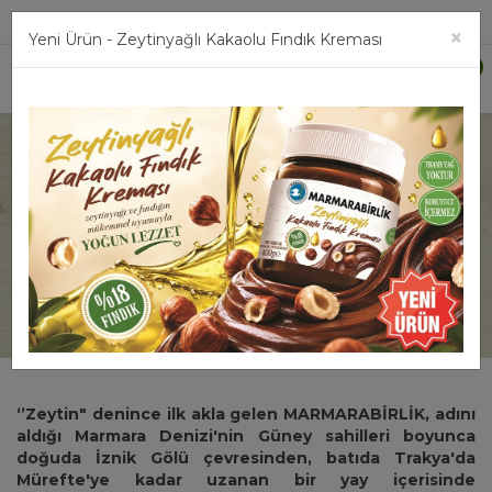
Üye Girişi
×
Yeni Ürün - Zeytinyağlı Kakaolu Fındık Kreması
0
Hakkımızda
Anasayfa
‘’Zeytin" denince ilk akla gelen MARMARABİRLİK, adını
aldığı Marmara Denizi'nin Güney sahilleri boyunca
doğuda İznik Gölü çevresinden, batıda Trakya'da
Mürefte'ye kadar uzanan bir yay içerisinde