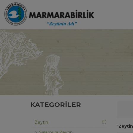
KATEGORILER
Zeytin
'Zeytin
Salamura Zeytin