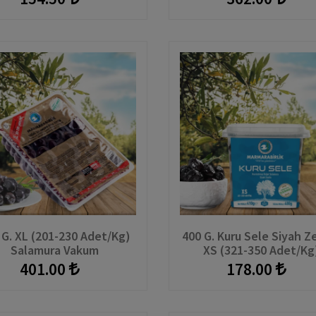
 G. XL (201-230 Adet/kg)
400 G. Kuru Sele Siyah Z
Salamura Vakum
XS (321-350 Adet/kg
Hazırkap
401.00
178.00