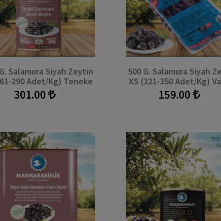
G. Salamura Siyah Zeytin
500 G. Salamura Siyah Z
261-290 Adet/kg) Teneke
XS (321-350 Adet/kg) V
301.00
159.00