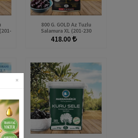
u
800 G. GOLD Az Tuzlu
(201-
Salamura XL (201-230
e
Adet/kg) Teneke
418.00
×