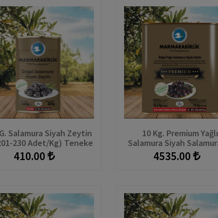
G. Salamura Siyah Zeytin
10 Kg. Premium Yağl
201-230 Adet/kg) Teneke
Salamura Siyah Salamur
(201-230 Adet/kg) Ten
410.00
4535.00