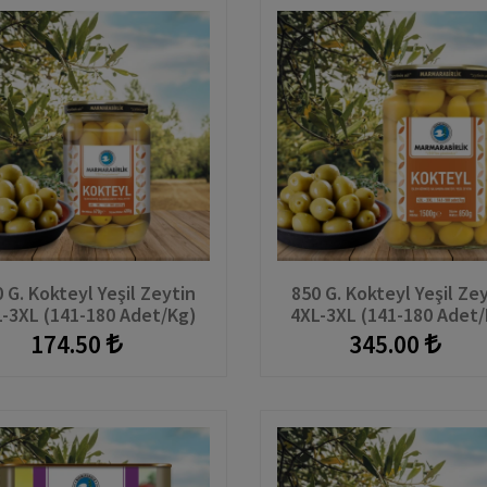
 G. Kokteyl Yeşil Zeytin
850 G. Kokteyl Yeşil Ze
-3XL (141-180 Adet/kg)
4XL-3XL (141-180 Adet
Cam Kavanoz
Cam Kavanoz
174.50
345.00