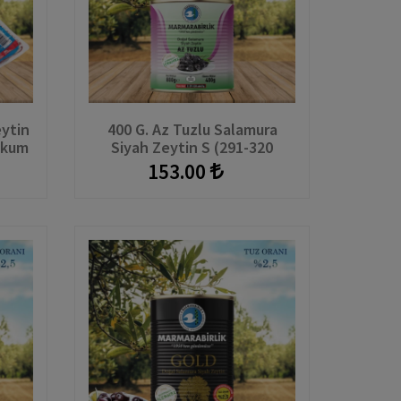
eytin
400 G. Az Tuzlu Salamura
akum
Siyah Zeytin S (291-320
Adet/kg) Teneke
153.00