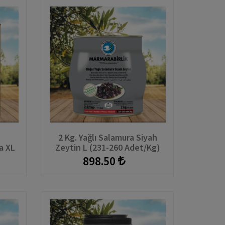
ı
2 Kg. Yağlı Salamura Siyah
a XL
Zeytin L (231-260 Adet/kg)
eke
Teneke
898.50