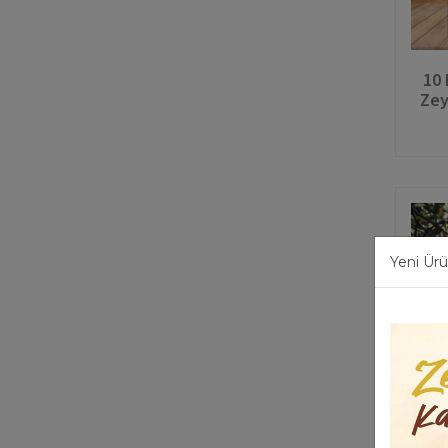
10 
Zey
Yeni Ürü