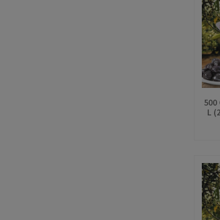
500 
L (