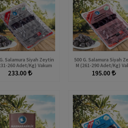
G. Salamura Siyah Zeytin
500 G. Salamura Siyah Z
231-260 Adet/kg) Vakum
M (261-290 Adet/kg) V
233.00
195.00