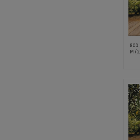
800 
M (