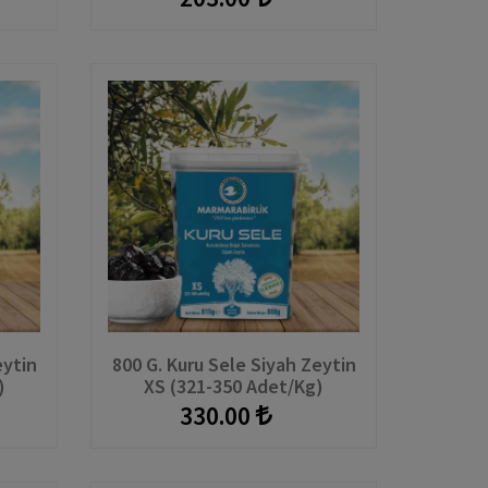
eytin
800 G. Kuru Sele Siyah Zeytin
)
XS (321-350 Adet/kg)
Hazırkap
330.00