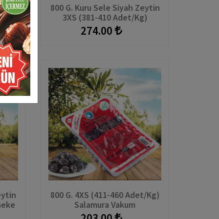
ura
800 G. Kuru Sele Siyah Zeytin
60
3XS (381-410 Adet/kg)
Hazırkap
274.00
eytin
800 G. 4XS (411-460 Adet/kg)
neke
Salamura Vakum
203.00