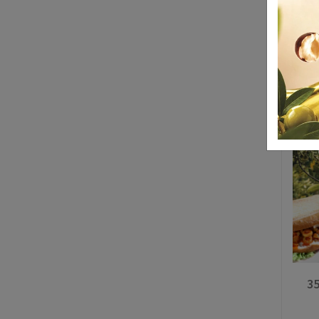
800 
T
35