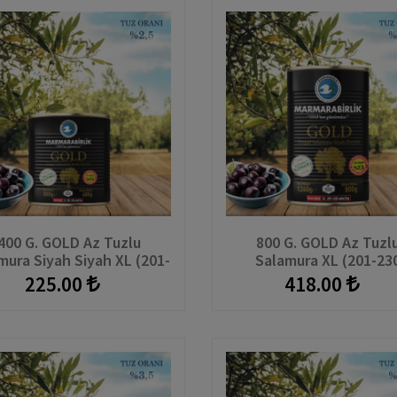
400 G. GOLD Az Tuzlu
800 G. GOLD Az Tuzl
mura Siyah Siyah XL (201-
Salamura XL (201-23
230 Adet/kg) Teneke
Adet/kg) Teneke
225.00
418.00