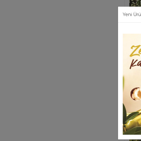
Yeni Ürü
800 
T