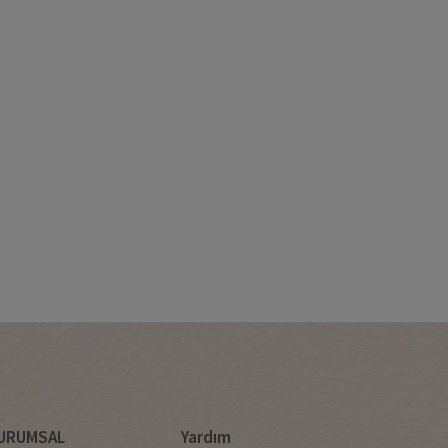
URUMSAL
Yardım