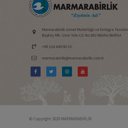
Marmarabirlik Genel Müdürlüğü ve Entegre Tesisler
Başköy Mh. İzmir Yolu Cd. No:682 Nilüfer/BURSA
+90 224 449 00 10
marmarabirlik@marmarabirlik.com.tr
© Copyright 2020 MARMARABİRLİK