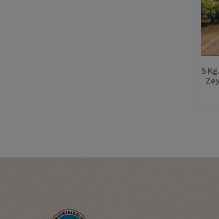
5 Kg
Zey