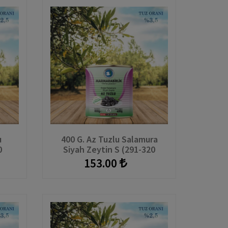
u
400 G. Az Tuzlu Salamura
0
Siyah Zeytin S (291-320
Adet/kg) Teneke
153.00