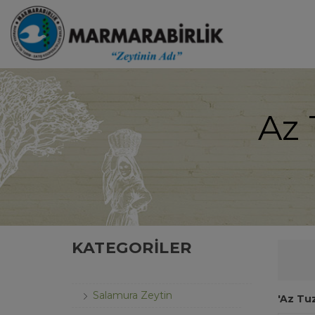
Az 
KATEGORILER
Zeytin
Salamura Zeytin
'Az Tu