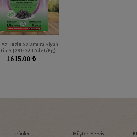
. Az Tuzlu Salamura Siyah
tin S (291-320 Adet/kg)
Teneke
1615.00
Ürünler
Müşteri Servisi
K