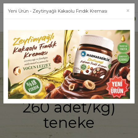
Üye Girişi
×
Yeni Ürün - Zeytinyağlı Kakaolu Fındık Kreması
0
2 kg. Yağlı
Salamura Siyah
Zeytin L (231-
260 adet/kg)
teneke