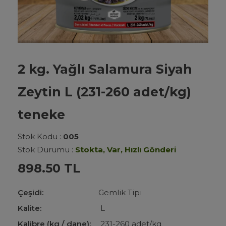
2 kg. Yağlı Salamura Siyah
Zeytin L (231-260 adet/kg)
teneke
Stok Kodu :
005
Stok Durumu :
Stokta, Var, Hızlı Gönderi
898.50 TL
Çeşidi:
Gemlik
Tipi
Kalite:
L
Kalibre (kg / dane):
231-260 adet/kg