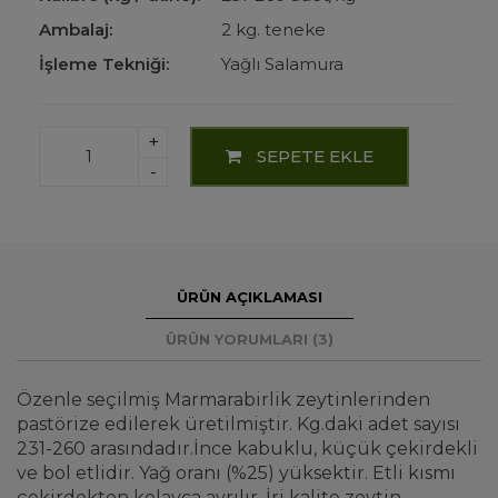
Ambalaj:
2 kg. t
eneke
İşleme Tekniği:
Yağlı Salamura
+
SEPETE EKLE
-
ÜRÜN AÇIKLAMASI
ÜRÜN YORUMLARI (3)
Özenle seçilmiş Marmarabirlik zeytinlerinden
pastörize edilerek üretilmiştir. Kg.daki adet sayısı
231-260 arasındadır.İnce kabuklu, küçük çekirdekli
ve bol etlidir. Yağ oranı (%25) yüksektir. Etli kısmı
çekirdekten kolayca ayrılır. İri kalite zeytin