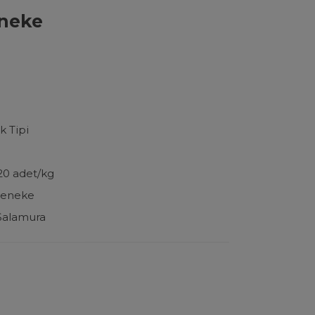
eneke
k Tipi
20 adet/kg
 teneke
Salamura