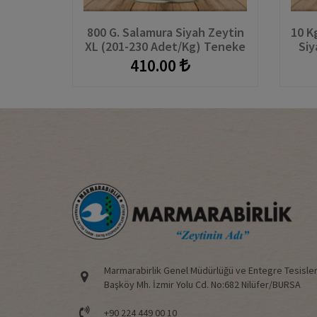
800 G. Salamura Siyah Zeytin
10 K
XL (201-230 Adet/kg) Teneke
Siy
410.00
Marmarabirlik Genel Müdürlüğü ve Entegre Tesisler
Başköy Mh. İzmir Yolu Cd. No:682 Nilüfer/BURSA
+90 224 449 00 10