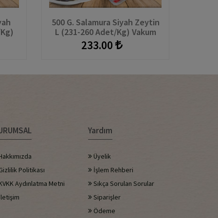
yah
500 G. Salamura Siyah Zeytin
500 G.
/kg)
L (231-260 Adet/kg) Vakum
M (26
233.00
URUMSAL
Yardım
Hakkımızda
Üyelik
izlilik Politikası
İşlem Rehberi
KVKK Aydınlatma Metni
Sıkça Sorulan Sorular
letişim
Siparişler
Ödeme