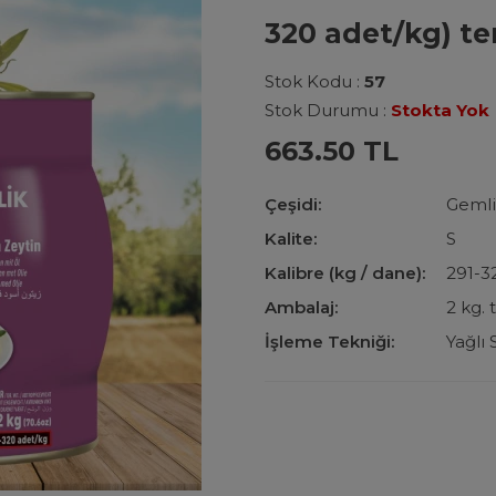
320 adet/kg) t
Stok Kodu :
57
Stok Durumu :
Stokta Yok
663.50 TL
Çeşidi:
Gemli
Kalite:
S
Kalibre (kg / dane):
291-3
Ambalaj:
2 kg.
İşleme Tekniği:
Yağlı 