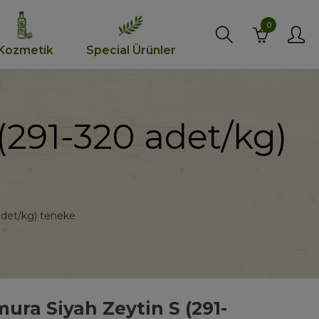
0
Kozmetik
Special Ürünler
 (291-320 adet/kg)
adet/kg) teneke
mura Siyah Zeytin S (291-