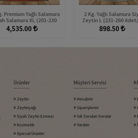
g. Premium Yağlı Salamura
2 Kg. Yağlı Salamura Si
ah Salamura XL (201-230
Zeytin L (231-260 Adet
Adet/kg) Teneke
Teneke
4,535.00
898.50
Ürünler
Müşteri Servisi
K
Zeytin
Hesabım
Zeytinyağı
Siparişlerim
G
Siyah Zeytin Ezmesi
Sık Sorulan Sorular
:
Kozmetik
Yardım
İ
Special Ürünler