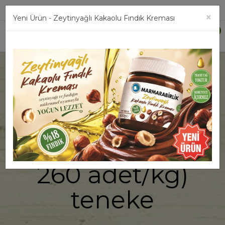
Üye Girişi
×
Yeni Ürün - Zeytinyağlı Kakaolu Fındık Kreması
0
800 g.
Salamura Siyah
Zeytin L (231-
260 adet/kg)
teneke