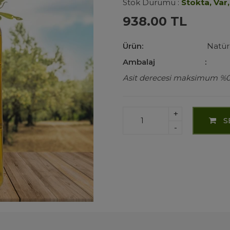
Stok Durumu :
Stokta, Var,
938.00 TL
Ürün:
Natüre
Ambalaj
:
Asit derecesi maksimum %0,
+
S
-