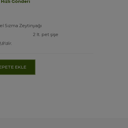
 Hızlı Gönderi
l Sızma Zeytinyağı
2 lt. pet şişe
8'dir.
EPETE EKLE