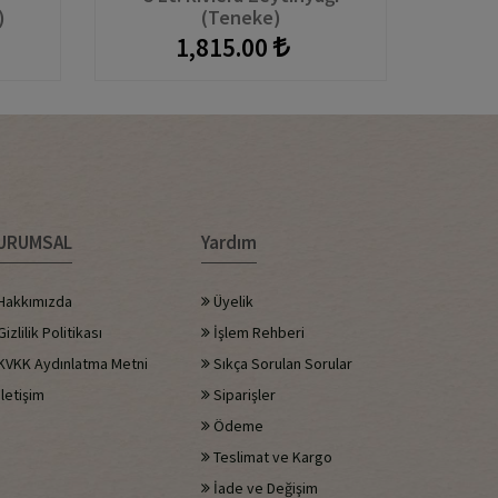
)
(Teneke)
Sızma
1,815.00
URUMSAL
Yardım
Hakkımızda
Üyelik
izlilik Politikası
İşlem Rehberi
KVKK Aydınlatma Metni
Sıkça Sorulan Sorular
letişim
Siparişler
Ödeme
Teslimat ve Kargo
İade ve Değişim