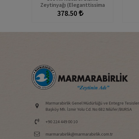
Zeytinyağı (Eleganttissima
Şişe+Kutu)
378.50
Marmarabirlik Genel Müdürlüğü ve Entegre Tesisler
Başköy Mh. İzmir Yolu Cd. No:682 Nilüfer/BURSA
+90 224 449 00 10
marmarabirlik@marmarabirlik.com.tr