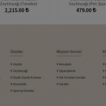
Zeytinyağı (Teneke)
Zeytinyağı (Pet Şişe
2,215.00
479.00
Ürünler
Müşteri Servisi
K
Zeytin
Hesabım
Zeytinyağı
Siparişlerim
G
Siyah Zeytin Ezmesi
Sık Sorulan Sorular
:
Kozmetik
Yardım
İ
Special Ürünler