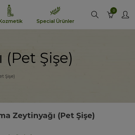
0
Kozmetik
Special Ürünler
 (Pet Şişe)
et Şişe)
zma Zeytinyağı (Pet Şişe)