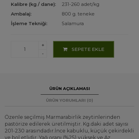
Kalibre (kg / dane):
231-260 adet/kg
Ambalaj:
800 g. teneke
İşleme Tekniği:
Salamura
+
SEPETE EKLE
-
ÜRÜN AÇIKLAMASI
ÜRÜN YORUMLARI (0)
Özenle seçilmiş Marmarabirlik zeytinlerinden
pastörize edilerek üretilmiştir. Kg.daki adet sayısı
201-230 arasındadır.İnce kabuklu, küçük çekirdekli
ve bol etlidir. Yağ oranı (%25) yüksek ve Az