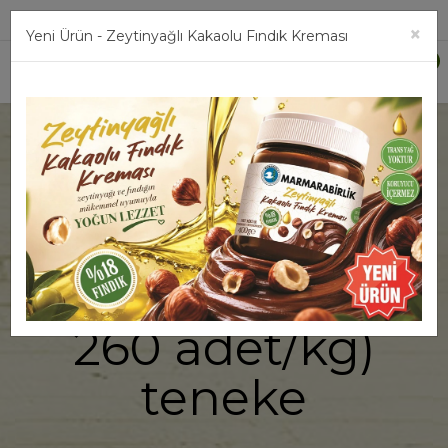
Üye Girişi
×
Yeni Ürün - Zeytinyağlı Kakaolu Fındık Kreması
0
800 g. Az Tuzlu
Salamura Siyah
Zeytin L (231-
260 adet/kg)
teneke